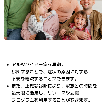
アルツハイマー病を
早期に
診断することで、
症状の
原因に
対する
不安を
軽減する
ことができます。
また、
正確な
診断により、
家族との
時間を
最大限に
活用し、
リソースや
支援
プログラムを
利用する
ことが
できます。